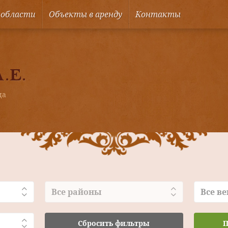
 области
Объекты в аренду
Контакты
А.Е.
ца
Все районы
Все ве
Сбросить фильтры
П