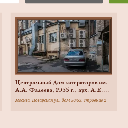
Центральный Дом литераторов им.
А.А. Фадеева, 1955 г., арх. А.Е.
Аркин. Здесь с 1930-х гг.
Москва, Поварская ул., дом 50/53, строение 2
располагается писательский клуб —
центр литературной жизни страны.
В здании — мемориальный кабинет
писателя А.А. Фадеева