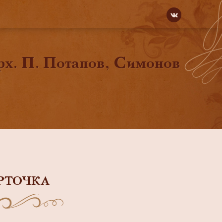
рх. П. Потапов, Симонов
РТОЧКА