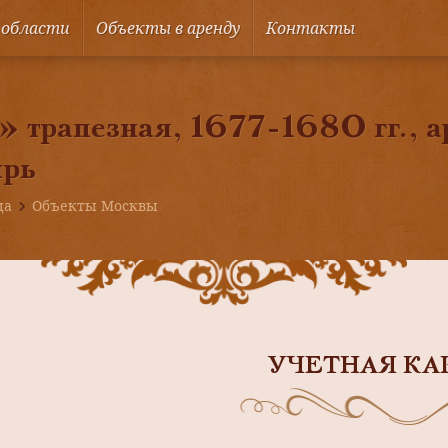
 области
Объекты в аренду
Контакты
 трапезная, 1677-1680 гг., а
ырь
ца
Объекты Москвы
УЧЕТНАЯ КА