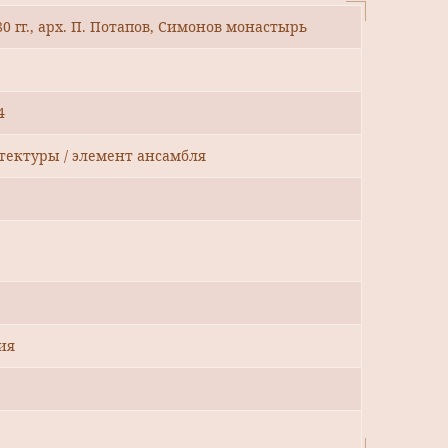
0 гг., арх. П. Потапов, Симонов монастырь
4
тектуры / элемент ансамбля
ия