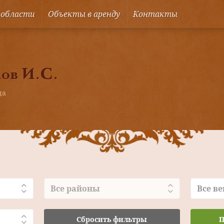
 области
Объекты в аренду
Контакты
ов И.С.
ца
Все районы
Все ве
Сбросить фильтры
П