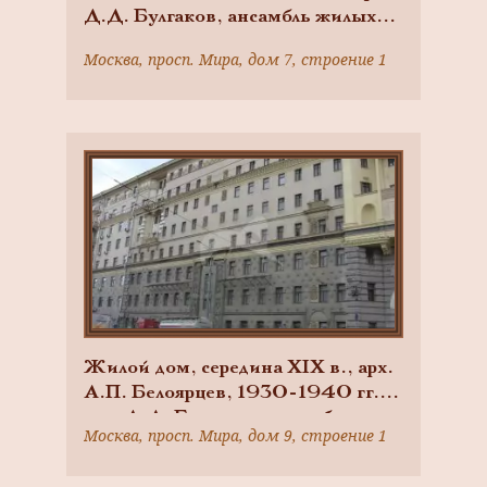
Д.Д. Булгаков, ансамбль жилых
домов
Москва, просп. Мира, дом 7, строение 1
Жилой дом, середина XIX в., арх.
А.П. Белоярцев, 1930-1940 гг.,
арх. Д.Д. Булгаков, ансамбль
Москва, просп. Мира, дом 9, строение 1
жилых домов