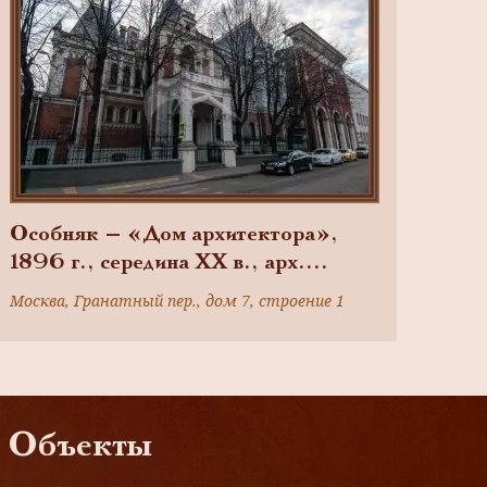
Особняк — «Дом архитектора»,
1896 г., середина XX в., арх.
Эрихсон А.Э., Буров А.К.
Москва, Гранатный пер., дом 7, строение 1
Объекты