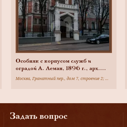
Особняк с корпусом служб и
оградой А. Леман, 1896 г., арх.
А.Э. Эрихсон. Фасад Дома
Москва, Гранатный пер., дом 7, строение 2; Москва, Гранатный пер., дом 7, строение 1
архитектора, 1936-1941 гг., арх.
А.К. Буров, А.В. Власов, М.И.
Мержанов
Задать вопрос