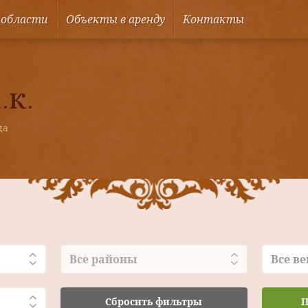
 области
Объекты в аренду
Контакты
.К.
ца
Все районы
Все ве
Сбросить фильтры
П