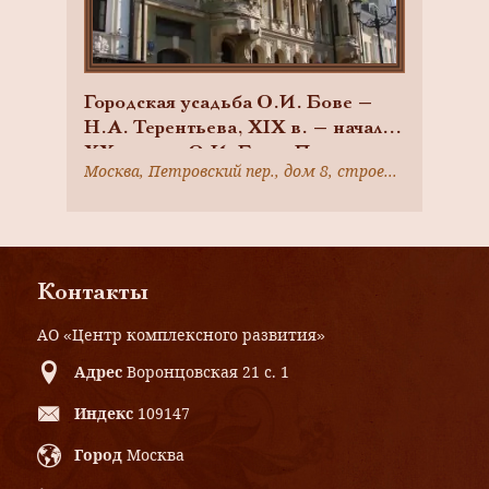
Городская усадьба О.И. Бове —
Н.А. Терентьева, XIX в. — начало
XX в., арх. О.И. Бове, П.
Москва, Петровский пер., дом 8, строение 2; Москва, Петровский пер., дом 8, строение 1
Давыдов, гражд. инж. И.А.
Иванов-Шиц
Контакты
АО «Центр комплексного развития»
Адрес
Воронцовская 21 с. 1
Индекс
109147
Город
Москва