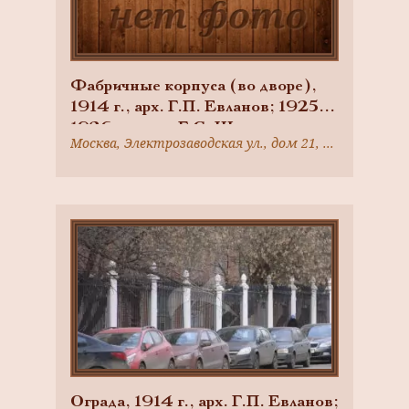
Фабричные корпуса (во дворе),
1914 г., арх. Г.П. Евланов; 1925-
1926 гг., арх. Г.С. Шиханов,
Москва, Электрозаводская ул., дом 21, строение 6
ансамбль фабрики Товарищества
русско-французских заводов
«Проводник», 1916 г., арх.
Г.П.Евланов
Ограда, 1914 г., арх. Г.П. Евланов;