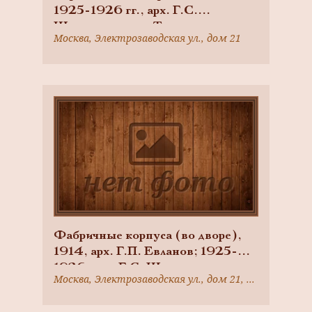
1925-1926 гг., арх. Г.С.
Шиханов, завод Товарищества
Москва, Электрозаводская ул., дом 21
русско-французских заводов
«Проводник»
Фабричные корпуса (во дворе),
1914, арх. Г.П. Евланов; 1925-
1926, арх. Г.С. Шиханов,
Москва, Электрозаводская ул., дом 21, корпус 5
ансамбль фабрики Товарищества
русско-французских заводов