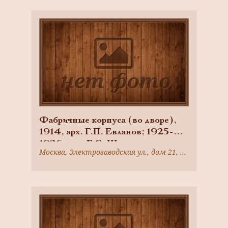
«Проводник», 1916 г., арх. Г.П.
Евланов
Фабричные корпуса (во дворе),
1914, арх. Г.П. Евланов; 1925-
1926, арх. Г.С. Шиханов,
Москва, Электрозаводская ул., дом 21, корпус 3
ансамбль фабрики Товарищества
русско-французских заводов
«Проводник», 1916 г., арх.
Г.П.Евланов