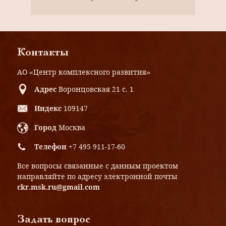
ансамбль фабрики Товарищества
русско-французских заводов
«Проводник», 1916 г., арх. Г.П.
Евланов
Контакты
АО «Центр комплексного развития»
Адрес
Воронцовская 21 с. 1
Индекс
109147
Город
Москва
Телефон
+7 495 911-17-60
Все вопросы связанные с данным проектом
направляйте по адресу электронной почты
ckr.msk.ru@gmail.com
Задать вопрос