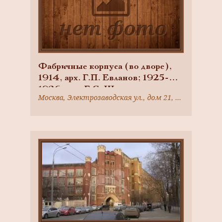
Фабричные корпуса (во дворе),
1914, арх. Г.П. Евланов; 1925-
1926, арх. Г.С. Шиханов,
Москва, Электрозаводская ул., дом 21, корпус 4
ансамбль фабрики Товарищества
русско-французских заводов
«Проводник», 1916 г., арх. Г.П.
Евланов