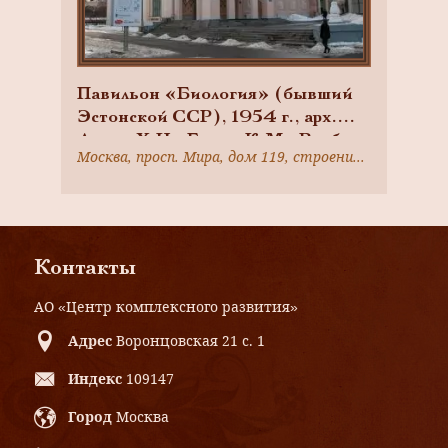
Павильон «Биология» (бывший
Эстонской ССР), 1954 г., арх.
Арман Х.Н., Гарвас К.М., Волберг
Москва, просп. Мира, дом 119, строение 4
А.Г., комплекс Всесоюзной
сельскохозяйственной выставки
Контакты
АО «Центр комплексного развития»
Адрес
Воронцовская 21 с. 1
Индекс
109147
Город
Москва