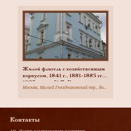
Лианозова
Жилой флигель с хозяйственным
корпусом, 1841 г., 1881-1885 гг.,
1925 г., арх. И.П. Херодинов,
Москва, Малый Гнездниковский пер., дом 7, (часть)
Е.Ю Брокман, городская усадьба
Кондиковых — Орловых — Г.М.
Лианозова
Контакты