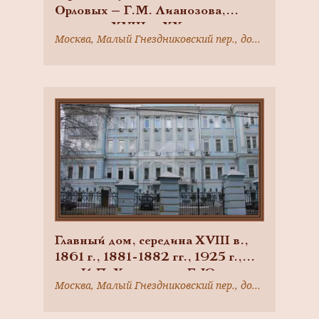
Орловых — Г.М. Лианозова,
середина XVIII — XX вв., арх.
Москва, Малый Гнездниковский пер., дом 7
И.П. Херодинов, Е.Ю Брокман. В
1918 году здесь распологался
Кинофотоотдел Наркомпроса, в
1925-1932 гг. — Всероссийское
фотокинематографическое
акционерное общество
«Совкино» (с 1972 г. — Госкино
СССР), где работали В.В.
Маяковский, В.Я. Брюсов, А.С.
Серафимович и другие
Главный дом, середина XVIII в.,
1861 г., 1881-1882 гг., 1925 г.,
арх. И.П. Херодинов, Е.Ю.
Москва, Малый Гнездниковский пер., дом 7, (часть)
Брокман, городская усадьба
Кондиковых — Орловых — Г.М.