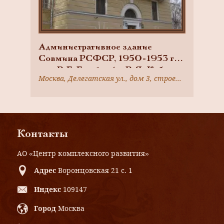
Административное здание
Совмина РСФСР, 1950-1953 гг.,
арх. В.Г. Гельфрейх, В.Я. Кабанов
Москва, Делегатская ул., дом 3, строение 1
Контакты
АО «Центр комплексного развития»
Адрес
Воронцовская 21 с. 1
Индекс
109147
Город
Москва