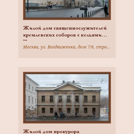
Жилой дом священнослужителей
кремлевских соборов с кельями
Крестовоздвиженского
Москва, ул. Воздвиженка, дом 7/6, строение 1
монастыря, 2-я пол. XVIII в.,
1817-1818 гг., 1868 г., 1898 г.,
архитекторы И.Н. Лизогубов,
И.Г. Кондратенко
Жилой дом прокурора