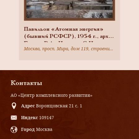
Павильон «Атомная энергия»
(бывший РСФСР), 1954 г., арх.
Бегунц Р.А., Никулин С.Н.,
Москва, просп. Мира, дом 119, строение 71
комплекс Всесоюзной
сельскохозяйственной выставки
Контакты
АО «Центр комплексного развития»
Адрес
Воронцовская 21 с. 1
Индекс
109147
Город
Москва