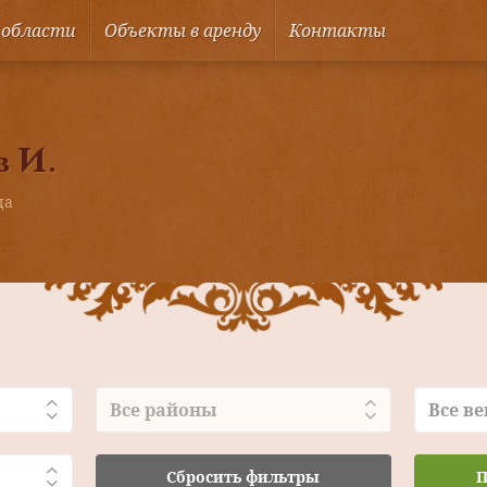
 области
Объекты в аренду
Контакты
в И.
ца
Все районы
Все ве
Сбросить фильтры
П