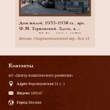
Дом жилой, 1933-1938 гг., арх.
Ф.М. Терновский. Здесь, в
квартире № 51, в 1964-1970 гг.
Москва, Староконюшенный пер., дом 19
жил и работал Генеральный
конструктор вертолетов М.Л.
Миль
Контакты
АО «Центр комплексного развития»
Адрес
Воронцовская 21 с. 1
Индекс
109147
Город
Москва