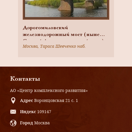
Дорогомиловский
железнодорожный мост (ныне
Старый Дорогомиловский мост),
Москва, Тараса Шевченко наб.
1905-1907 гг., арх. А.Н.
Померанцев, Г.В. Ульянинский,
инж. Л.Д. Проскуряков, П.
Рашевский
Контакты
АО «Центр комплексного развития»
Адрес
Воронцовская 21 с. 1
Индекс
109147
Город
Москва