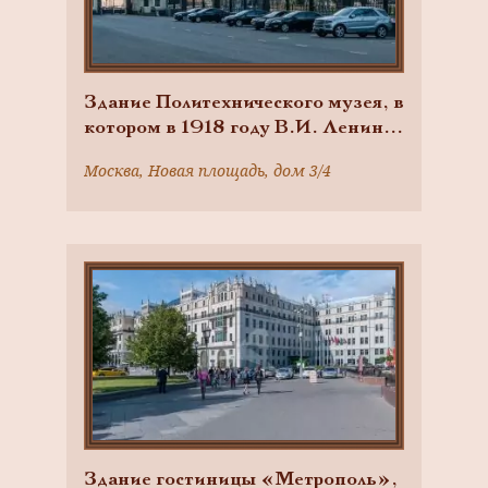
Здание Политехнического музея, в
котором в 1918 году В.И. Ленин
неоднократно выступал на
Москва, Новая площадь, дом 3/4
заседаниях и на пленумах
Московского Совета и митингах
трудящихся
Здание гостиницы «Метрополь»,