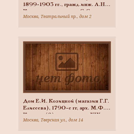
1899-1903 гг., гражд.инж. Л.Н.
Кекушев, при участии С.С.
Москва, Театральный пр., дом 2
Шуцмана, Н.Л. Шевякова, В.В.
Воейкова, идея фасада арх. В.Ф.
Валькотт, худ. М.А. Врубель
Дом Е.И. Козицкой (магазин Г.Г.
Елисеева), 1790-е гг, арх. М.Ф.
Казаков (?); первая треть XIX в.;
Москва, Тверская ул., дом 14
1874-1875 гг., арх. А.Е. Вебер;
1898-1900 гг., арх. Г.В.