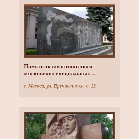
Памятник воспитанникам
московских специальных
артиллерийских школ, проявивших
г. Москва, ул. Пречистинка, д. 12
мужество и героизм в Великой
Отечественной войне 1941-1945
гг., 1976 г., ск. О.А. Коломейцев,
арх. А.С. Панфиль, худ. Ю.В.
Ряховский, Н.П. Платонов, гранит