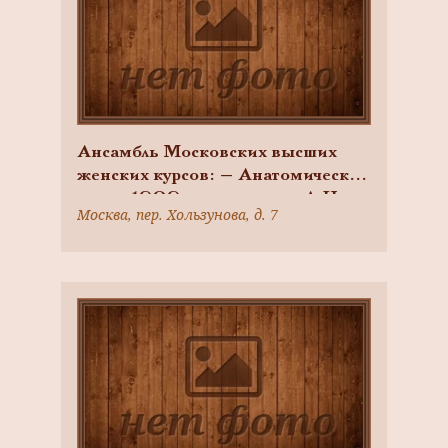
Ансамбль Московских высших
женских курсов: — Анатомический
театр, 1909 г., архитектор А.Н.
Москва, пер. Хользунова, д. 7
Соколов