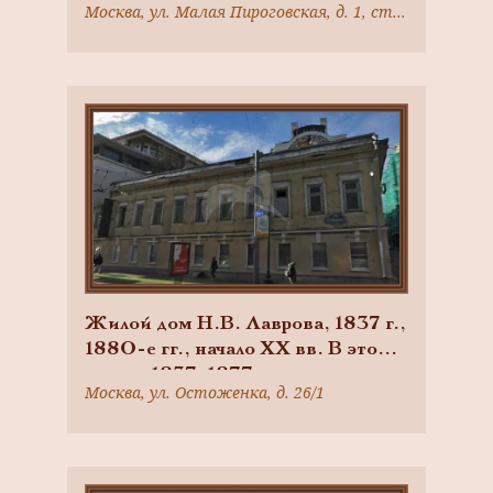
Москва, ул. Малая Пироговская, д. 1, стр. 3
курсов
Жилой дом Н.В. Лаврова, 1837 г.,
1880-е гг., начало XX вв. В этом
доме в 1837-1877 гг. проживали
Москва, ул. Остоженка, д. 26/1
артисты Императорских Большого
и Малого театров: Н.В. Лавров,
Д.М. Сабурова, В.С. Васильев,
Е.Н. Васильева