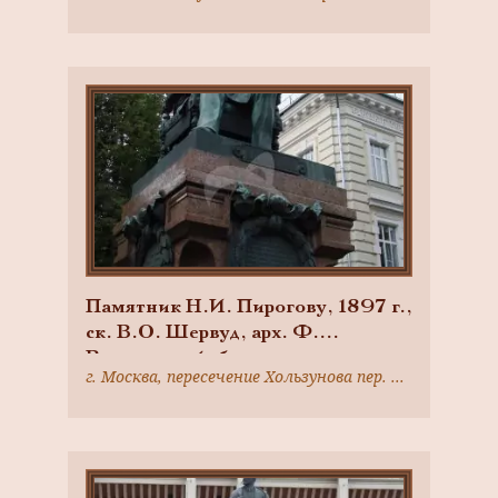
Памятник Н.И. Пирогову, 1897 г.,
ск. В.О. Шервуд, арх. Ф.
Вишневский, бронза, гранит
г. Москва, пересечение Хользунова пер. и ул. М. Пироговской (перед зданием 2-го Московского института им. Н.И. Пирогова)