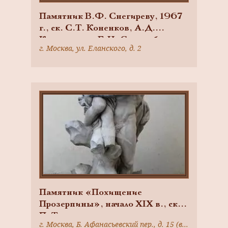
Памятник В.Ф. Снегиреву, 1967
г., ск. С.Т. Коненков, А.Д.
Козачек, арх. Е.Н. Стамо, бронза,
г. Москва, ул. Еланского, д. 2
гранит
Памятник «Похищение
Прозерпины», начало XIX в., ск.
П. Трискорни, мрамор
г. Москва, Б. Афанасьевский пер., д. 15 (в коллекции частного музея