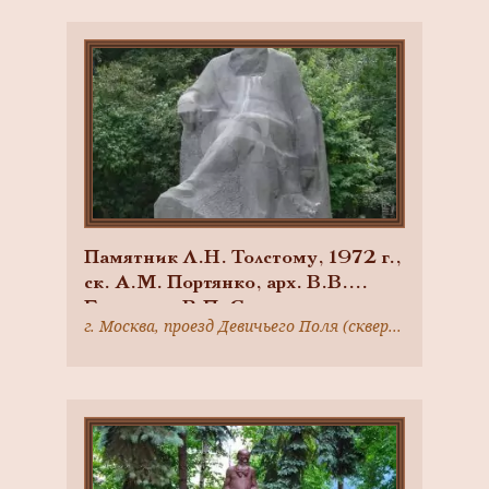
Памятник Л.Н. Толстому, 1972 г.,
ск. А.М. Портянко, арх. В.В.
Богданов, В.П. Соколов, гранит
г. Москва, проезд Девичьего Поля (сквер Девичьего поля)