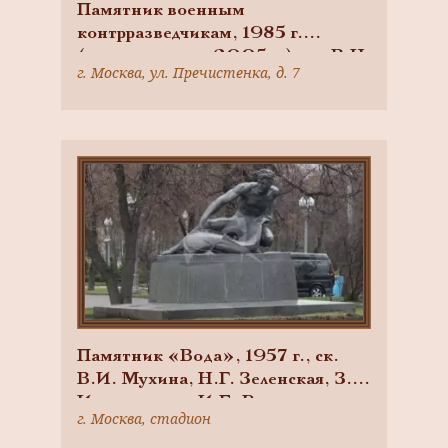
Памятник военным
контрразведчикам, 1985 г.
(реконструкция 2005 г.), ск. В.Н.
г. Москва, ул. Пречистенка, д. 7
Ржевский, бронза, гранит
Памятник «Вода», 1957 г., ск.
В.И. Мухина, Н.Г. Зеленская, З.Г.
Иванова, арх. И.Е. Рожин,
г. Москва, стадион
шпиатр, гранит