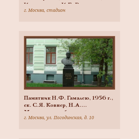
Иванова, арх. И.Е. Рожин,
г. Москва, стадион
шпиатр, гранит
Памятник Н.Ф. Гамалею, 1956 г.,
ск. С.Я. Ковнер, Н.А.
Максимченко, бронза, гранит
г. Москва, ул. Погодинская, д. 10