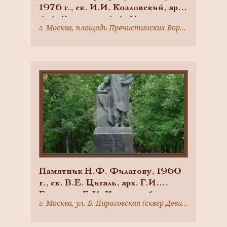
1976 г., ск. И.И. Козловский, арх.
А.А. Заварзин, А.А. Усачев,
г. Москва, площадь Пречистинских Ворот
бронза, гранит
Памятник Н.Ф. Филатову, 1960
г., ск. В.Е. Цигаль, арх. Г.И.
Гаврилов, Е.И. Кутырев, бронза,
г. Москва, ул. Б. Пироговская (сквер Девичьего поля)
гранит