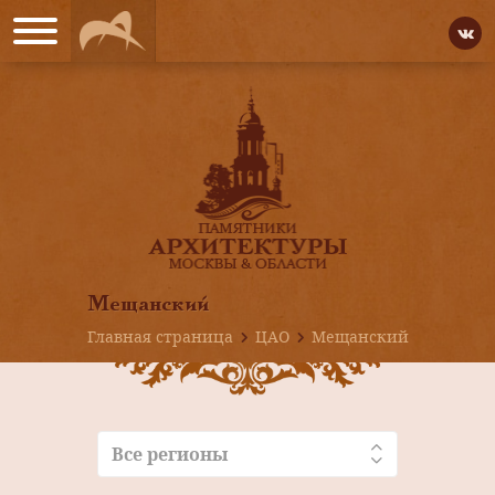
Мещанский
Главная страница
ЦАО
Мещанский
Все регионы