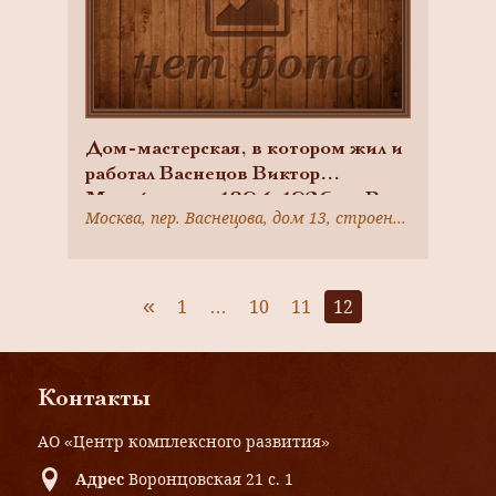
Дом-мастерская, в котором жил и
работал Васнецов Виктор
Михайлович в 1894-1926 гг. В
Москва, пер. Васнецова, дом 13, строение 1
доме — музей В.М.Васнецова
«
1
…
10
11
12
Контакты
АО «Центр комплексного развития»
Адрес
Воронцовская 21 с. 1