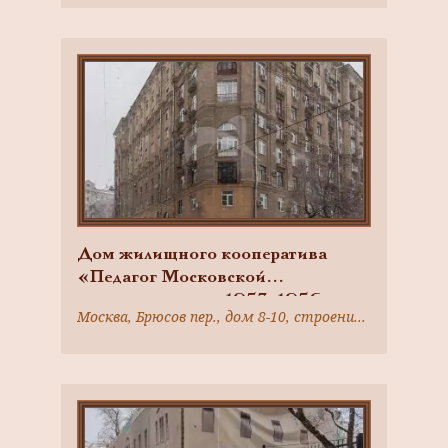
композитор Ф.Ф. Кенеман,
артист Д.А. Смирнов
Дом жилищного кооператива
«Педагог Московской
консерватории», 1953-1956 гг.,
Москва, Брюсов пер., дом 8-10, строение 1
арх. И.Л. Маркузе