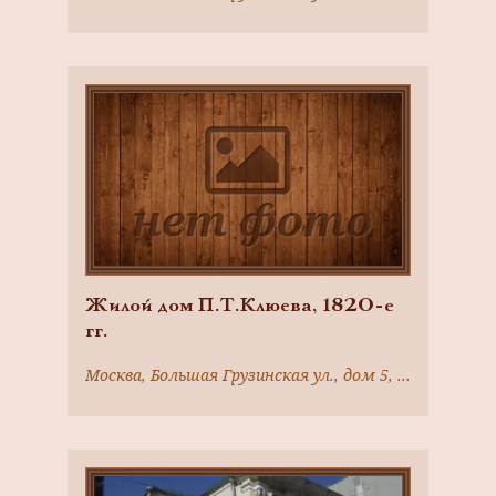
арх. К.М. Быковский. Здесь
находился 151-й сводный
эвакуационный госпиталь,
который осенью 1919 г. посетил
В.И. Ленин
Жилой дом П.Т.Клюева, 1820-е
гг.
Москва, Большая Грузинская ул., дом 5, строение 3