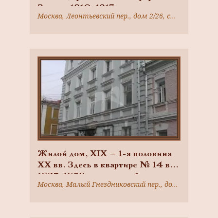
Здесь в 1810-1817 гг. существовал
Москва, Леонтьевский пер., дом 2/26, строение 1
крепостной театр, режиссером в
котором служил артист
С.Н.Сандунов. В период
нашествия Наполеона в здании
давал спектакли французский
театр. В 1831 г. дом посещал поэт
А.С.Пушкин
Жилой дом, XIX — 1-я половина
XX вв. Здесь в квартире № 14 в
1927-1939 гг. жил и работал
Москва, Малый Гнездниковский пер., дом 10
академик И.М.Губкин