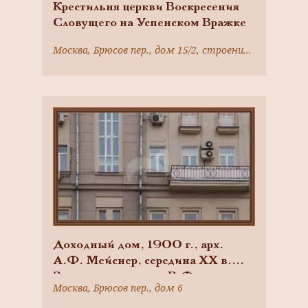
Крестильня церкви Воскресения
Словущего на Успенском Вражке
Москва, Брюсов пер., дом 15/2, строение 2
Доходный дом, 1900 г., арх.
А.Ф. Мейснер, середина XX в.
Здесь жили ученые В.Ф.
Москва, Брюсов пер., дом 6
Лугинин, В.Н. Ипатьев,