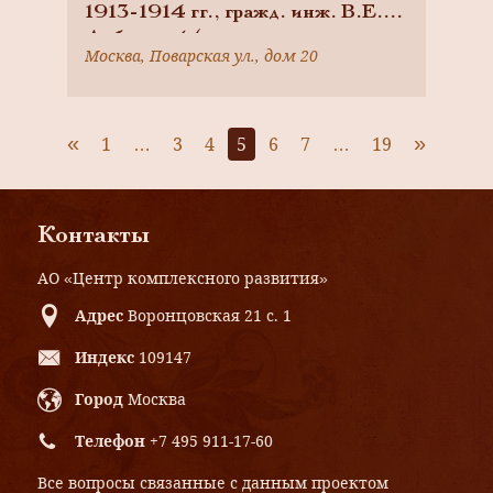
1913-1914 гг., гражд. инж. В.Е.
Дубовской (с художественно-
Москва, Поварская ул., дом 20
ценными интерьерами)
«
»
1
…
3
4
5
6
7
…
19
Контакты
АО «Центр комплексного развития»
Адрес
Воронцовская 21 с. 1
Индекс
109147
Город
Москва
Телефон
+7 495 911-17-60
Все вопросы связанные с данным проектом