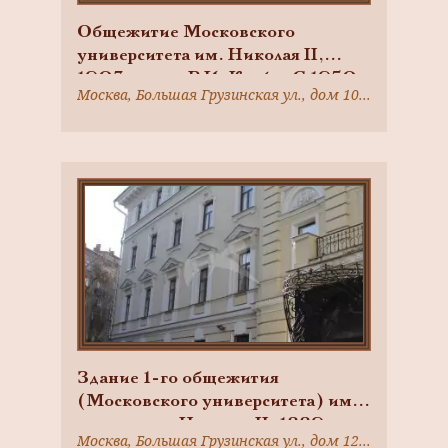
Общежитие Московского
университета им. Николая II,
1903 г., арх. Р.И. Клейн. С 1950
Москва, Большая Грузинская ул., дом 10, строение 1
г. — Институт физики Земли, в
котором в 1950-1956 гг. работал
Герой Советского Союза,
академик О.Ю. Шмидт
Здание 1-го общежития
(Московского университета) им.
императора Николая II, 1889 г.,
Москва, Большая Грузинская ул., дом 12, строение 2