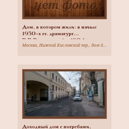
Дом, в котором жили: в начале
1930-х гг. драматург
В.В.Вишневский, с 1904 г. —
Москва, Нижний Кисловский пер., дом 8/2, строение 2
филолог С.И.Соболевский, в
1934-1958 гг. — драматург
Б.С.Ромашев. В кв. С.Г.Розанова
писатель А.П.Гайдар, 1898 г., арх.
В.П.Загорский, надстроен в 1939
г.
Доходный дом с погребами,