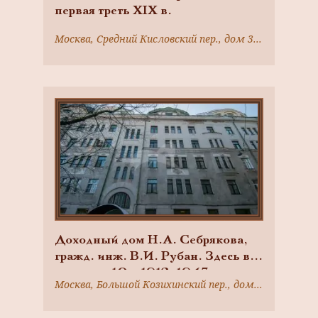
первая треть XIX в.
Москва, Средний Кисловский пер., дом 3, строение 1
Доходный дом Н.А. Себрякова,
гражд. инж. В.И. Рубан. Здесь в
квартире 10 в 1912-1943 гг. жил и
Москва, Большой Козихинский пер., дом 27, строение 1
работал А.В. Лентулов