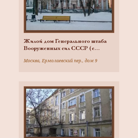
Жилой дом Генерального штаба
Вооруженных сил СССР (с
воротами и скульптурным
Москва, Ермолаевский пер., дом 9
завершением пилонов), 1939-
1940 гг., 1945-1946 гг., арх.
М.М. Дзисько, Н.И. Гайгаров