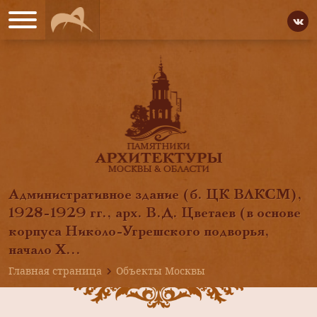
Административное здание (б. ЦК ВЛКСМ),
1928-1929 гг., арх. В.Д. Цветаев (в основе
корпуса Николо-Угрешского подворья,
начало X...
Главная страница
Объекты Москвы