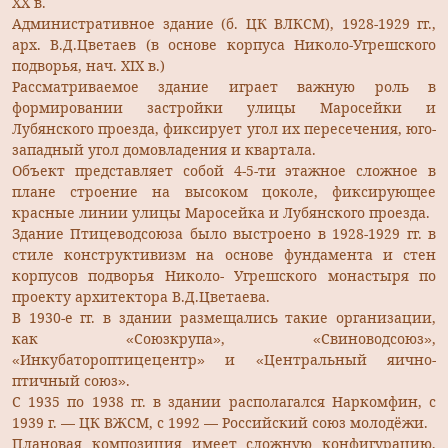
XX в.
Административное здание (б. ЦК ВЛКСМ), 1928-1929 гг.,
арх. В.Д.Цветаев (в основе корпуса Николо-Угрешского
подворья, нач. XIX в.)
Рассматриваемое здание играет важную роль в
формировании застройки улицы Маросейки и
Лубянского проезда, фиксирует угол их пересечения, юго-
западный угол домовладения и квартала.
Объект представляет собой 4-5-ти этажное сложное в
плане строение на высоком цоколе, фиксирующее
красные линии улицы Маросейка и Лубянского проезда.
Здание Птицеводсоюза было выстроено в 1928-1929 гг. в
стиле конструктивизм на основе фундамента и стен
корпусов подворья Николо- Угрешского монастыря по
проекту архитектора В.Д.Цветаева.
В 1930-е гг. в здании размещались такие организации,
как «Союзкрупа», «Свиноводсоюз»,
«Инкубатороптицецентр» и «Центральный яично-
птичный союз».
С 1935 по 1938 гг. в здании располагался Наркомфин, с
1939 г. — ЦК ВЖСМ, с 1992 — Российский союз молодёжи.
Плановая композиция имеет сложную конфигурацию,