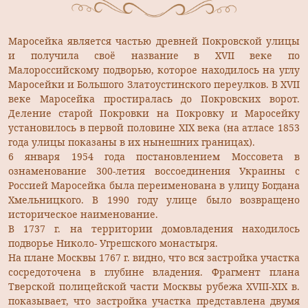
Маросейка является частью древней Покровской улицы
и получила своё название в XVII веке по
Малороссийскому подворью, которое находилось на углу
Маросейки и Большого Златоустинского переулков. В XVII
веке Маросейка простиралась до Покровских ворот.
Деление старой Покровки на Покровку и Маросейку
установилось в первой половине XIX века (на атласе 1853
года улицы показаны в их нынешних границах).
6 января 1954 года постановлением Моссовета в
ознаменование 300-летия воссоединения Украины с
Россией Маросейка была переименована в улицу Богдана
Хмельницкого. В 1990 году улице было возвращено
историческое наименование.
В 1737 г. на территории домовладения находилось
подворье Николо- Угрешского монастыря.
На плане Москвы 1767 г. видно, что вся застройка участка
сосредоточена в глубине владения. Фрагмент плана
Тверской полицейской части Москвы рубежа XVIII-XIX в.
показывает, что застройка участка представлена двумя