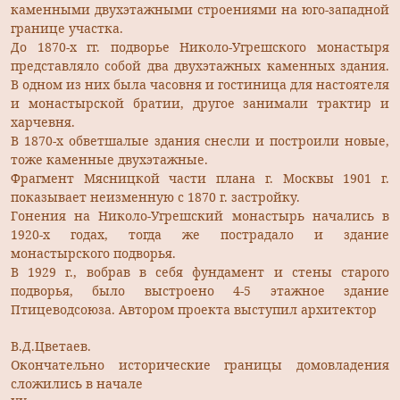
каменными двухэтажными строениями на юго-западной
границе участка.
До 1870-х гг. подворье Николо-Угрешского монастыря
представляло собой два двухэтажных каменных здания.
В одном из них была часовня и гостиница для настоятеля
и монастырской братии, другое занимали трактир и
харчевня.
В 1870-х обветшалые здания снесли и построили новые,
тоже каменные двухэтажные.
Фрагмент Мясницкой части плана г. Москвы 1901 г.
показывает неизменную с 1870 г. застройку.
Гонения на Николо-Угрешский монастырь начались в
1920-х годах, тогда же пострадало и здание
монастырского подворья.
В 1929 г., вобрав в себя фундамент и стены старого
подворья, было выстроено 4-5 этажное здание
Птицеводсоюза. Автором проекта выступил архитектор
В.Д.Цветаев.
Окончательно исторические границы домовладения
сложились в начале