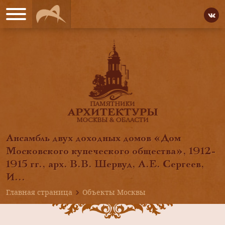
Ансамбль двух доходных домов «Дом
Московского купеческого общества», 1912-
1915 гг., арх. В.В. Шервуд, А.Е. Сергеев,
И...
Главная страница
Объекты Москвы