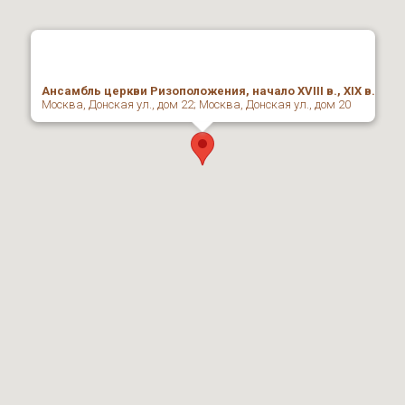
Ансамбль церкви Ризоположения, начало XVIII в., XIX в.
Москва, Донская ул., дом 22; Москва, Донская ул., дом 20