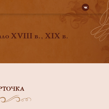
о XVIII в., XIX в.
РТОЧКА