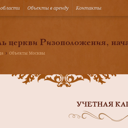
 области
Объекты в аренду
Контакты
ь церкви Ризоположения, начал
ца
Объекты Москвы
УЧЕТНАЯ КА