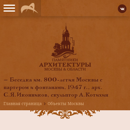
— Беседка им. 800-летия Москвы с
партером и фонтанами, 1947 г., арх.
С.Я.Иконников, скульптор А.Котихин
Главная страница
Объекты Москвы