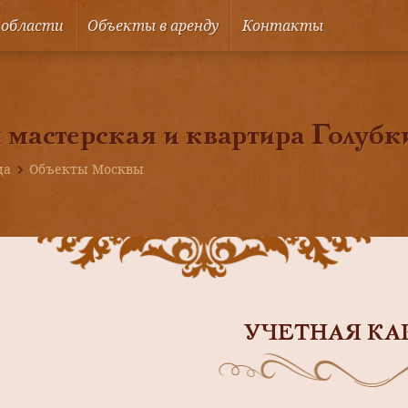
 области
Объекты в аренду
Контакты
мастерская и квартира Голуб
ца
Объекты Москвы
УЧЕТНАЯ КА