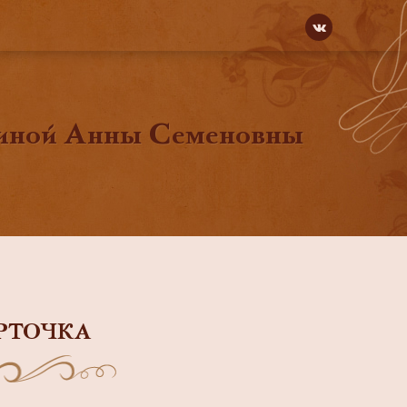
киной Анны Семеновны
РТОЧКА