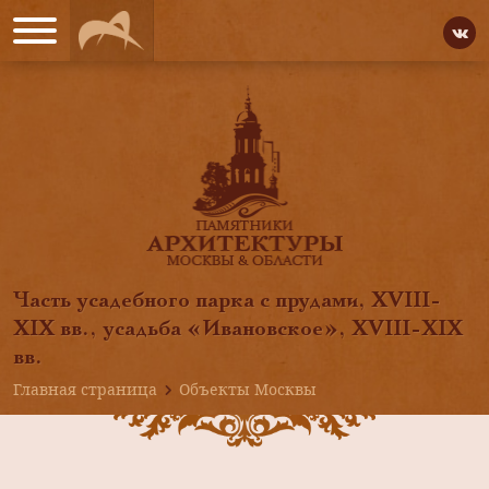
Часть усадебного парка с прудами, XVIII-
XIX вв., усадьба «Ивановское», XVIII-XIX
вв.
Главная страница
Объекты Москвы