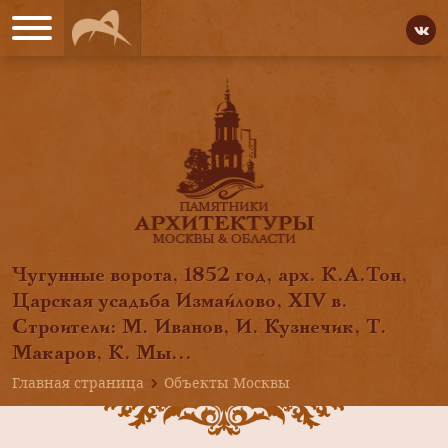
Чугунные ворота, 1852 год, арх. К.А.Тон,
Царская усадьба Измайлово, XIV в.
Строители: М. Иванов, И. Кузнечик, Т.
Макаров, К. Мы...
Главная страница
Объекты Москвы