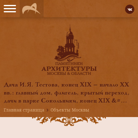
Дача И.Я. Тестова, конец XIX — начало XX
вв.: главный дом, флигель, крытый переход,
дачи в парке Сокольники, конец XIX &#...
Главная страница
Объекты Москвы