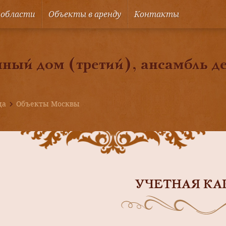
 области
Объекты в аренду
Контакты
ный дом (третий), ансамбль д
ца
Объекты Москвы
УЧЕТНАЯ КА