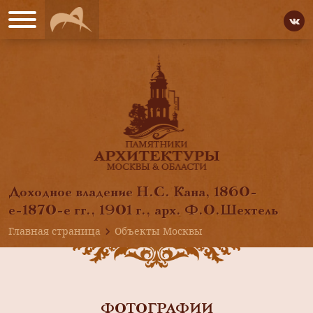
Доходное владение Н.С. Кана, 1860-
е-1870-е гг., 1901 г., арх. Ф.О.Шехтель
Главная страница
Объекты Москвы
ФОТОГРАФИИ