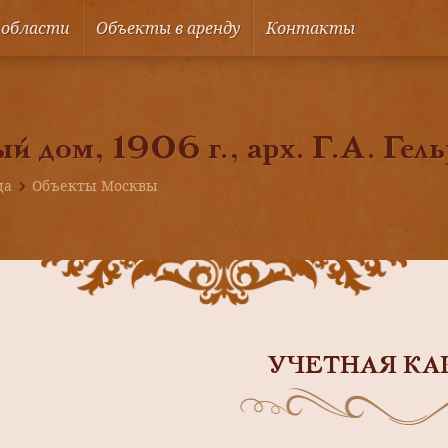
 области
Объекты в аренду
Контакты
й дом, 1906 г., арх. Г.А. Гел
ца
Объекты Москвы
УЧЕТНАЯ КА