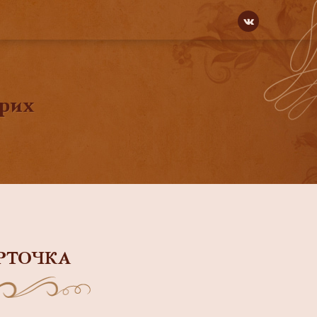
ьрих
РТОЧКА