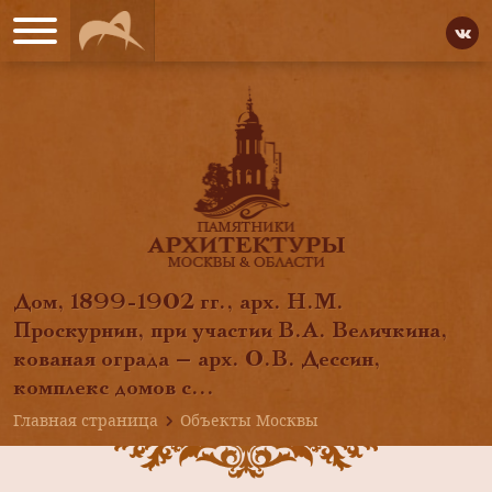
Дом, 1899-1902 гг., арх. Н.М.
Проскурнин, при участии В.А. Величкина,
кованая ограда — арх. О.В. Дессин,
комплекс домов с...
Главная страница
Объекты Москвы