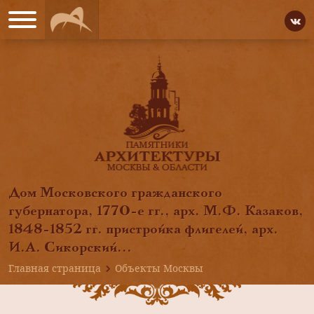
Дом Московского гражданского
губернатора, 1770-е гг., арх. М.Ф. Казаков,
1848-1852 гг. пристройка флигелей, арх.
И.А. Сикорский...
Главная страница
Объекты Москвы