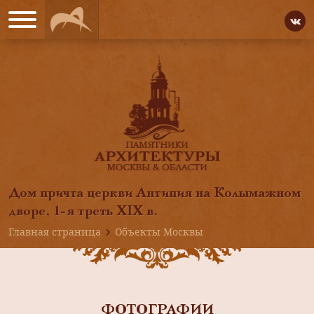
Дом причта церкви Антипия на Колымажном
дворе, 1-я треть XIX в.
Главная страница
Объекты Москвы
ФОТОГРАФИИ