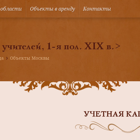
 области
Объекты в аренду
Контакты
учителей, 1-я пол. XIX в.>
ца
Объекты Москвы
УЧЕТНАЯ КА