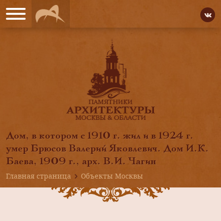
Дом, в котором с 1910 г. жил и в 1924 г.
умер Брюсов Валерий Яковлевич. Дом И.К.
Баева, 1909 г., арх. В.И. Чагин
Главная страница
Объекты Москвы