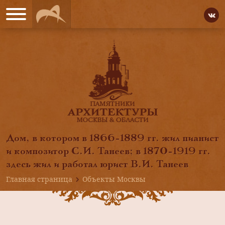
Дом, в котором в 1866-1889 гг. жил пианист
и композитор С.И. Танеев; в 1870-1919 гг.
здесь жил и работал юрист В.И. Танеев
Главная страница
Объекты Москвы