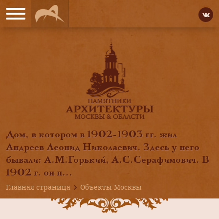
Дом, в котором в 1902-1903 гг. жил
Андреев Леонид Николаевич. Здесь у него
бывали: А.М.Горький, А.С.Серафимович. В
1902 г. он п...
Главная страница
Объекты Москвы