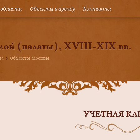
 области
Объекты в аренду
Контакты
ой (палаты), XVIII-XIX вв.
ца
Объекты Москвы
УЧЕТНАЯ КА