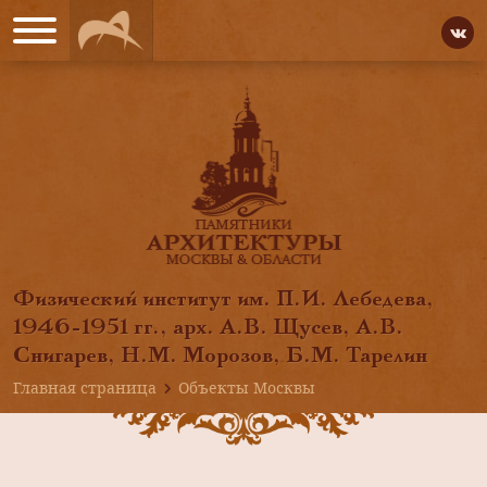
Физический институт им. П.И. Лебедева,
1946-1951 гг., арх. А.В. Щусев, А.В.
Снигарев, Н.М. Морозов, Б.М. Тарелин
Главная страница
Объекты Москвы