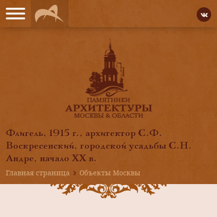
Флигель, 1915 г., архитектор С.Ф.
Воскресенский, городской усадьбы С.Н.
Андре, начало XX в.
Главная страница
Объекты Москвы