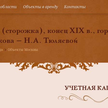
 области
Объекты в аренду
Контакты
 (сторожка), конец XIX в., го
ова — Н.А. Тюляевой
ца
Объекты Москвы
УЧЕТНАЯ КА