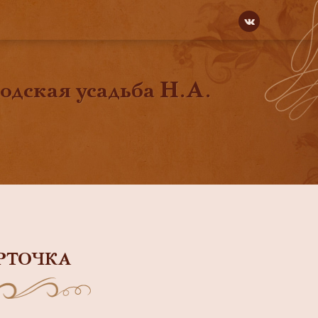
родская усадьба Н.А.
РТОЧКА