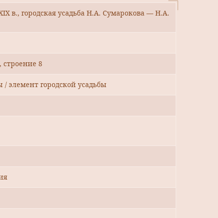
IX в., городская усадьба Н.А. Сумарокова — Н.А.
, строение 8
ы / элемент городской усадьбы
ия