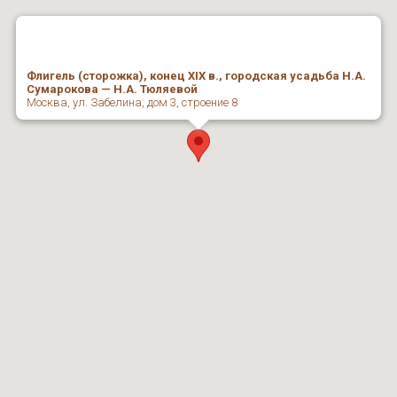
Флигель (сторожка), конец XIX в., городская усадьба Н.А.
Сумарокова — Н.А. Тюляевой
Москва, ул. Забелина, дом 3, строение 8