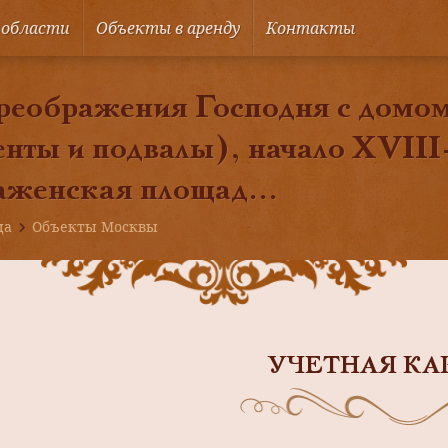
 области
Объекты в аренду
Контакты
еображения Господня с домом
нты и подвалы), начало XVIII
женская площад...
ца
Объекты Москвы
УЧЕТНАЯ КА