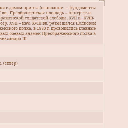
ня с домом причта (основание — фундаменты
IX вв., Преображенская площадь – центр села
женской солдатской слободы, XVII в., XVIII-
в сер. XVII – нач. XVIII вв. размещался Полковой
енского полка, в 1883 г. проводились главные
овых боевых знамен Преображенского полка в
ександра III
 (сквер)