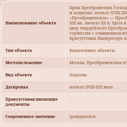
Храм Преображения Господ
и подвалы), начало XVIII-X
«Преображенское» — Преобра
Наименование объекта
XIX вв., начало ХХ в. Здесь 
двор гвардейского Преображ
торжества с освящением н
присутствии Императора Ал
Тип объекта
Выявленные объекты
Местоположение
Москва, Преображенская пл.
Вид объекта
Церковь
Датировка
начало XVIII-XIX века
Правоустанавливающие
-
документы
Современное значение
гражданское