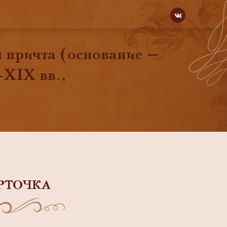
 причта (основание —
-XIX вв.,
РТОЧКА