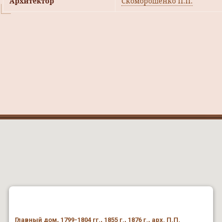
Архитектор
Скоморошенко П.П.
Главный дом, 1799-1804 гг., 1855 г., 1876 г., арх. П.П.