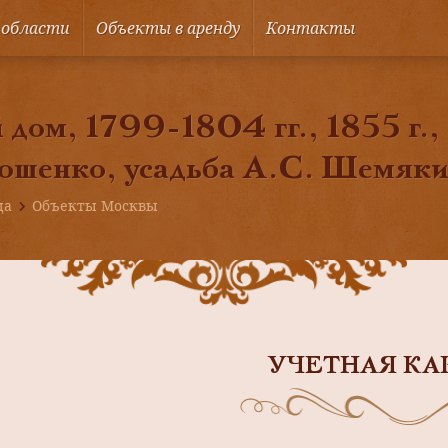
 области
Объекты в аренду
Контакты
 дом, 1799-1804 гг., 1855 г., 
ошенко, усадьба А.С. Шемяк
ца
Объекты Москвы
УЧЕТНАЯ КА