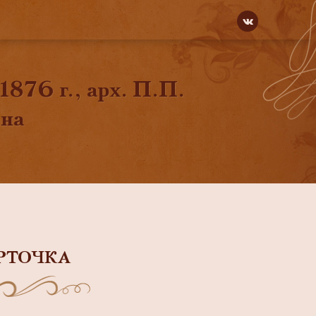
1876 г., арх. П.П.
ина
РТОЧКА