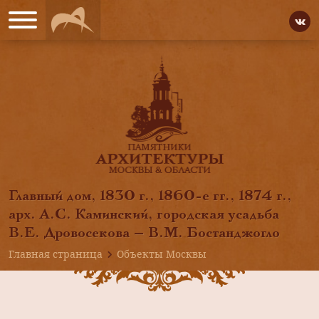
Главный дом, 1830 г., 1860-е гг., 1874 г.,
арх. А.С. Каминский, городская усадьба
В.Е. Дровосекова — В.М. Бостанджогло
Главная страница
Объекты Москвы