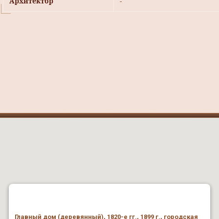
Архитектор
-
Главный дом (деревянный), 1820-е гг., 1899 г., городская