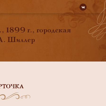
, 1899 г., городская
А. Шиллер
РТОЧКА