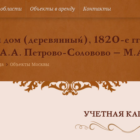
 области
Объекты в аренду
Контакты
 дом (деревянный), 1820-е гг.
 А.А. Петрово-Соловово — М.
ца
Объекты Москвы
УЧЕТНАЯ КА