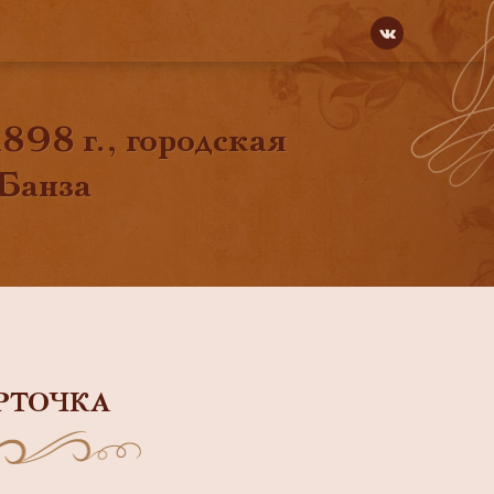
1898 г., городская
Банза
РТОЧКА