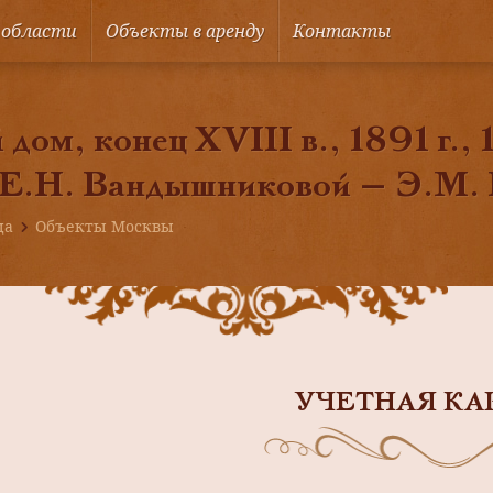
 области
Объекты в аренду
Контакты
дом, конец XVIII в., 1891 г., 
 Е.Н. Вандышниковой — Э.М. 
ца
Объекты Москвы
УЧЕТНАЯ КА