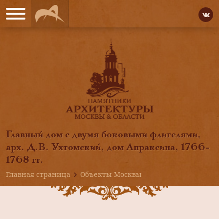
Главный дом с двумя боковыми флигелями,
арх. Д.В. Ухтомский, дом Апраксина, 1766-
1768 гг.
Главная страница
Объекты Москвы