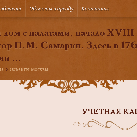
 области
Объекты в аренду
Контакты
дом с палатами, начало XVIII в
тор П.М. Самарин. Здесь в 176
и ...
ца
Объекты Москвы
УЧЕТНАЯ КА