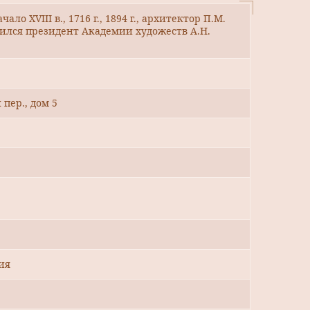
ло XVIII в., 1716 г., 1894 г., архитектор П.М.
одился президент Академии художеств А.Н.
пер., дом 5
ия