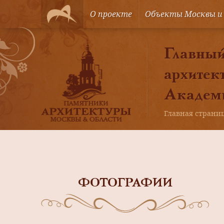
О проекте
Объекты Москвы и
Главный 
архитек
Академи
Главная страни
ФОТОГРАФИИ