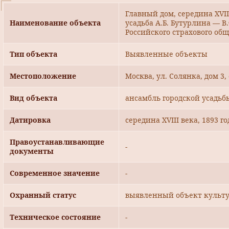
Главный дом, середина XVIII 
Наименование объекта
усадьба А.Б. Бутурлина — В
Российского страхового об
Тип объекта
Выявленные объекты
Местоположение
Москва, ул. Солянка, дом 3,
Вид объекта
ансамбль городской усадьб
Датировка
середина XVIII века, 1893 го
Правоустанавливающие
-
документы
Современное значение
-
Охранный статус
выявленный объект культу
Техническое состояние
-