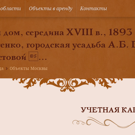
 области
Объекты в аренду
Контакты
дом, середина XVIII в., 1893 г
енко, городская усадьба А.Б. 
стовой ...
ца
Объекты Москвы
УЧЕТНАЯ КА