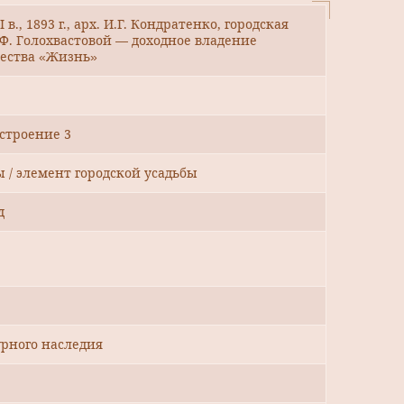
в., 1893 г., арх. И.Г. Кондратенко, городская
.Ф. Голохвастовой — доходное владение
щества «Жизнь»
 строение 3
ы / элемент городской усадьбы
д
рного наследия