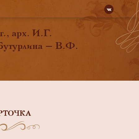
., арх. И.Г.
Бутурлина — В.Ф.
РТОЧКА