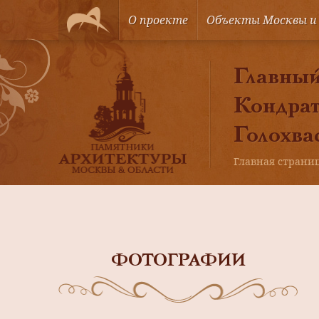
О проекте
Объекты Москвы и
Главный 
Кондрат
Голохва
Главная страни
ФОТОГРАФИИ