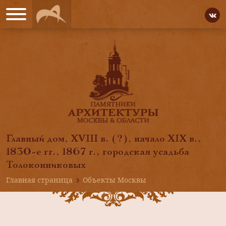
Главный дом, XVIII в. (?), начало XIX в.,
1830-е гг., 1867 г., городская усадьба
Толоконниковых
Главная страница
Объекты Москвы